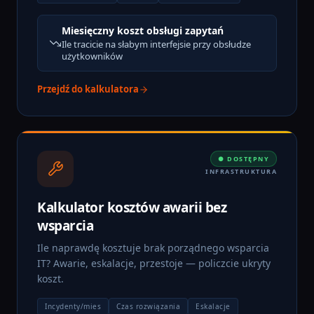
Miesięczny koszt obsługi zapytań
Ile tracicie na słabym interfejsie przy obsłudze
użytkowników
Przejdź do kalkulatora
● DOSTĘPNY
INFRASTRUKTURA
Kalkulator kosztów awarii bez
wsparcia
Ile naprawdę kosztuje brak porządnego wsparcia
IT? Awarie, eskalacje, przestoje — policzcie ukryty
koszt.
Incydenty/mies
Czas rozwiązania
Eskalacje