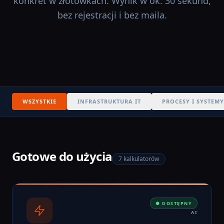
konkret w złotówkach. Wynik w ok. 30 sekund,
bez rejestracji i bez maila.
WSZYSTKIE
INFRASTRUKTURA IT
PROCESY I SYSTEMY
Gotowe do użycia
7 kalkulatorów
● DOSTĘPNY
AI