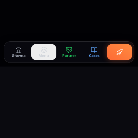
Główna
Menu
Partner
Cases
DC House
.
kontakt@dchouse.pl
+48 71 712 70 17