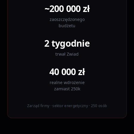
~200 000 zł
zaoszczędzonego
budżetu
2 tygodnie
trwał Zwiad
40 000 zł
realne wdrożenie
zamiast 250k
Zarząd firmy · sektor energetyczny · 250 osób