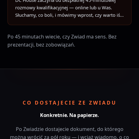
DC House zaczyna od bezpłatnej 45-minutowej
rozmowy kwalifikacyjnej — online lub u Was.
Słuchamy, co boli, i mówimy wprost, czy warto iść
dalej. Dopiero potem proponujemy płatny Zwiad
(300 zł/h, średnio ok. 5 tys.): mapa procesów, ROI
Po 45 minutach wiecie, czy Zwiad ma sens. Bez
i widełki wdrożenia. Cena z umowy jest ceną
prezentacji, bez zobowiązań.
końcową.
CO DOSTAJECIE ZE ZWIADU
Konkretnie. Na papierze.
Po Zwiadzie dostajecie dokument, do którego
można wrócić za pół roku — i wciąż wiadomo, o co