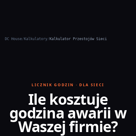
Przejdź do treści
DC House
/
Kalkulatory
/
Kalkulator Przestojów Sieci
LICZNIK GODZIN · DLA SIECI
Ile kosztuje
godzina awarii w
Waszej firmie?