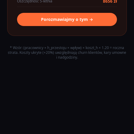
8656 zł
Oszczędność 5-letnia
Porozmawiajmy o tym →
* Wzór: (pracownicy × h_przestoju × wpływ) × koszt_h × 1.20 = roczna
strata. Koszty ukryte (+20%) uwzględniają churn klientów, kary umowne
i nadgodziny.