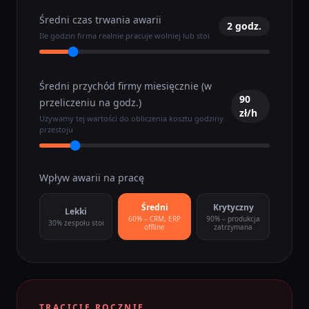
Średni czas trwania awarii
2
godz.
Ile godzin firma realnie pracuje wolniej lub stoi
Średni przychód firmy miesięcznie (w
90
przeliczeniu na godz.)
zł/h
Używamy tej wartości do obliczenia kosztu godziny
przestoju
Wpływ awarii na pracę
Średni
Krytyczny
Lekki
60% – CRM, ERP
90% – produkcja
30% zespołu stoi
offline
zatrzymana
TRACICIE ROCZNIE