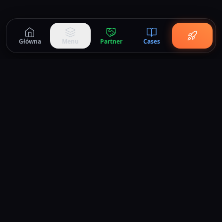
Główna
Menu
Partner
Cases
DC House
.
kontakt@dchouse.pl
+48 71 712 70 17
Rozwiązania
Automatyzacja i AI