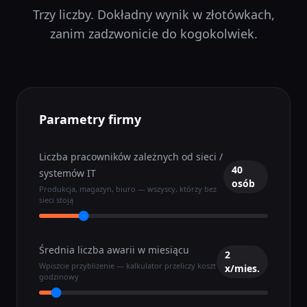
Trzy liczby. Dokładny wynik w złotówkach,
zanim zadzwonicie do kogokolwiek.
Parametry firmy
Liczba pracowników zależnych od sieci /
40
systemów IT
osób
Produkcja, magazyn, biuro — wszyscy, którzy bez
sieci stoją
Średnia liczba awarii w miesiącu
2
Wpiszcie przybliżenie — kalkulator przeliczy koszt
x/mies.
godzinowy