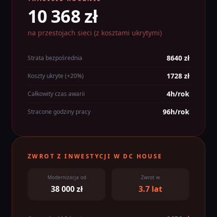
10 368 zł
na przestojach sieci (z kosztami ukrytymi)
8640 zł
Strata bezpośrednia
1728 zł
Koszty ukryte (+20%)
4h/rok
Całkowity czas awarii
96h/rok
Stracone godziny pracy
ZWROT Z INWESTYCJI W DC HOUSE
Modernizacja od
Zwrot w
38 000 zł
3.7 lat