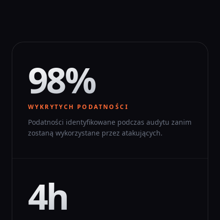
98%
WYKRYTYCH PODATNOŚCI
Podatności identyfikowane podczas audytu zanim
zostaną wykorzystane przez atakujących.
4h