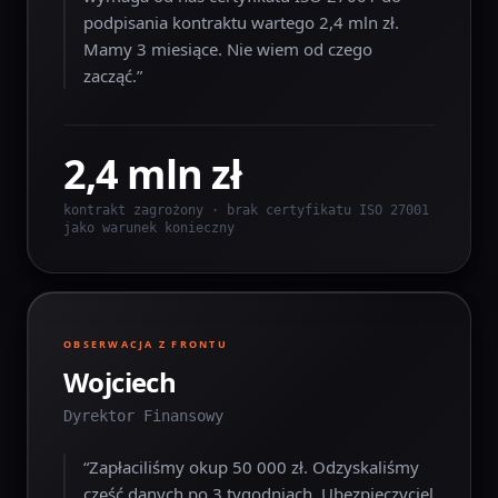
podpisania kontraktu wartego 2,4 mln zł.
Mamy 3 miesiące. Nie wiem od czego
zacząć.
”
2,4 mln zł
kontrakt zagrożony · brak certyfikatu ISO 27001
jako warunek konieczny
OBSERWACJA Z FRONTU
Wojciech
Dyrektor Finansowy
“
Zapłaciliśmy okup 50 000 zł. Odzyskaliśmy
część danych po 3 tygodniach. Ubezpieczyciel