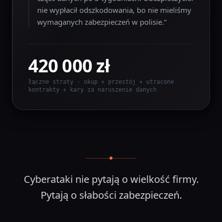
nie wypłacił odszkodowania, bo nie mieliśmy
wymaganych zabezpieczeń w polisie.
”
420 000 zł
łączne straty · okup + przestój + utracone
kontrakty + kary za naruszenie danych
Cyberataki nie pytają o wielkość firmy.
Pytają o słabości zabezpieczeń.