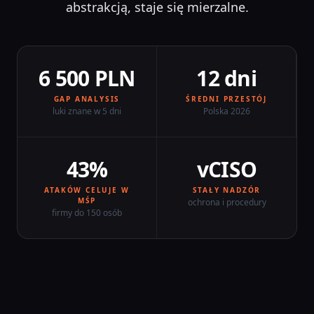
abstrakcją, staje się mierzalne.
6 500 PLN
12 dni
GAP ANALYSIS
ŚREDNI PRZESTÓJ
luki znane w 5 dni
Polska 2026
43%
vCISO
ATAKÓW CELUJE W
STAŁY NADZÓR
MŚP
ochrona i procedury
firmy do 150 osób