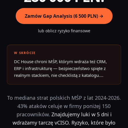
Zamów Gap Analysis (6 500 PLN) →
lub oblicz ryzyko finansowe
W SKRÓCIE
DC House chroni MŚP, którym wdraża też CRM,
ERP i infrastrukturę — bezpieczeństwo spięte z
realnym stackiem, nie checklistą z katalogu.
Audyty i gap analysis NIS2 we Wrocławiu i w całej
DC House chroni MŚP, którym wdraża też CRM, ERP i infra
Polsce. Luki w 5 dni, procedury i vCISO — cena po
Zwiadzie, bez ukrytych dopłat.
To mediana strat polskich MŚP z lat 2024-2026.
43% ataków celuje w firmy poniżej 150
pracowników.
Znajdujemy luki w 5 dni i
wdrażamy tarczę vCISO. Ryzyko, które było