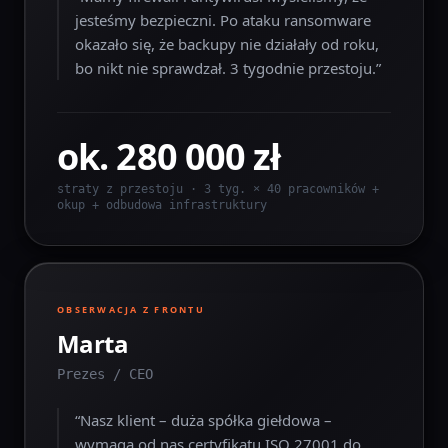
jesteśmy bezpieczni. Po ataku ransomware
okazało się, że backupy nie działały od roku,
bo nikt nie sprawdzał. 3 tygodnie przestoju.
”
ok. 280 000 zł
straty z przestoju · 3 tyg. × 40 pracowników +
okup + odbudowa infrastruktury
OBSERWACJA Z FRONTU
Marta
Prezes / CEO
“
Nasz klient – duża spółka giełdowa –
wymaga od nas certyfikatu ISO 27001 do