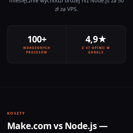
miesięcznie wychodzi drożej niż Node.js za 50
zł za VPS.
100+
4,9★
WDROŻONYCH
Z 47 OPINII W
PROCESÓW
GOOGLE
KOSZTY
Make.com vs Node.js —