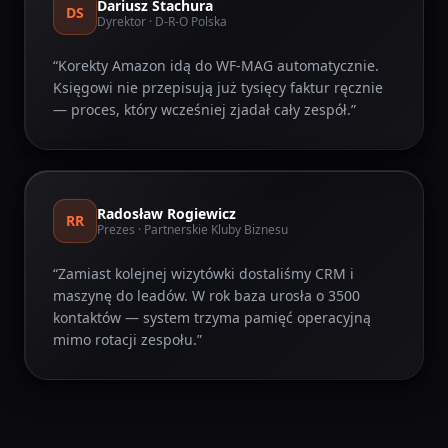
Dariusz Stachura
DS
Dyrektor
· D-R-O Polska
“
Korekty Amazon idą do WF-MAG automatycznie.
Księgowi nie przepisują już tysięcy faktur ręcznie
— proces, który wcześniej zjadał cały zespół.
”
Radosław Rogiewicz
RR
Prezes
· Partnerskie Kluby Biznesu
“
Zamiast kolejnej wizytówki dostaliśmy CRM i
maszynę do leadów. W rok baza urosła o 3500
kontaktów — system trzyma pamięć operacyjną
mimo rotacji zespołu.
”