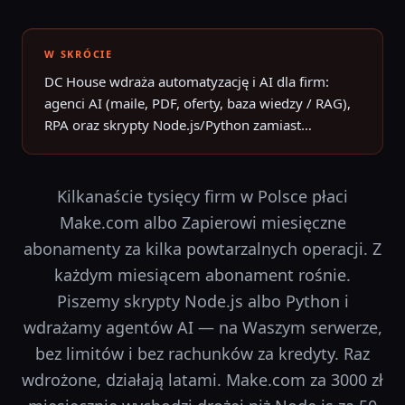
W SKRÓCIE
DC House wdraża automatyzację i AI dla firm:
agenci AI (maile, PDF, oferty, baza wiedzy / RAG),
RPA oraz skrypty Node.js/Python zamiast
rosnącego abonamentu Make.com. Widełki 6
DC House wdraża automatyzację i AI dla firm: agenci AI 
500–85 000 zł po Zwiadzie — Wrocław, Dolny
Śląsk i cała Polska; zwrot często w 2–12 miesięcy
Kilkanaście tysięcy firm w Polsce płaci
zamiast 2 000–4 000 zł/mies. za no-code.
Make.com albo Zapierowi miesięczne
abonamenty za kilka powtarzalnych operacji. Z
każdym miesiącem abonament rośnie.
Piszemy skrypty Node.js albo Python i
wdrażamy agentów AI — na Waszym serwerze,
bez limitów i bez rachunków za kredyty. Raz
wdrożone, działają latami. Make.com za 3000 zł