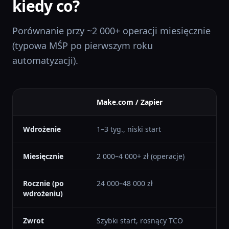
kiedy co?
Porównanie przy ~2 000+ operacji miesięcznie
(typowa MŚP po pierwszym roku
automatyzacji).
Make.com / Zapier
N
Wdrożenie
1–3 tyg., niski start
2–
Miesięcznie
2 000–4 000+ zł (operacje)
~
Rocznie (po
24 000–48 000 zł
~
wdrożeniu)
Zwrot
Szybki start, rosnący TCO
6