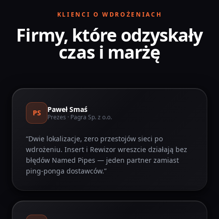
KLIENCI O WDROŻENIACH
Firmy, które odzyskały
czas i marżę
Paweł Smaś
PS
Prezes
· Pagra Sp. z o.o.
“
Dwie lokalizacje, zero przestojów sieci po
wdrożeniu. Insert i Rewizor wreszcie działają bez
błędów Named Pipes — jeden partner zamiast
ping-ponga dostawców.
”