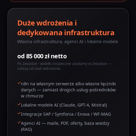
Duże wdrożenia i
dedykowana infrastruktura
Własna infrastruktura, agenci AI i lokalne modele
od 85 000 zł netto
Po Zwiadzie · widełki ostateczne ustalamy w Zwiadzie —
zależą od skali wdrożenia
n8n na własnym serwerze albo własne łączniki
danych — zamiast drogich usług-pośredników
w chmurze
Lokalne modele AI (Claude, GPT-4, Mistral)
Integracje SAP / Symfonia / Enova / WF-MAG
Agenci AI — maile, PDF, oferty, baza wiedzy
(RAG)