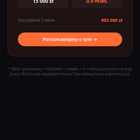
15 000 zł
0.9 mies.
993 000 zł
Oszczędność 5-letnia
Porozmawiajmy o tym →
* Wzór: pracownicy × h/tydzień × stawka × 4 = miesięczny koszt ręcznej
pracy. ROI liczone względem kosztu Szacunkowy koszt automatyzacji.