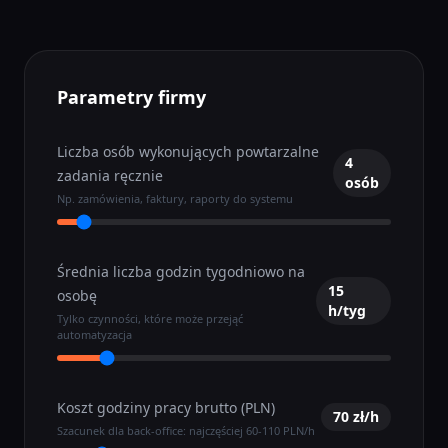
Parametry firmy
Liczba osób wykonujących powtarzalne
4
zadania ręcznie
osób
Np. zamówienia, faktury, raporty do systemu
Średnia liczba godzin tygodniowo na
15
osobę
h/tyg
Tylko czynności, które może przejąć
automatyzacja
Koszt godziny pracy brutto (PLN)
70
zł/h
Szacunek dla back-office: najczęściej 60-110 PLN/h