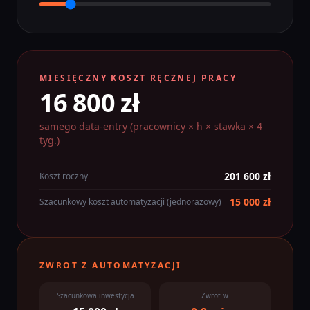
MIESIĘCZNY KOSZT RĘCZNEJ PRACY
16 800 zł
samego data-entry (pracownicy × h × stawka × 4
tyg.)
201 600 zł
Koszt roczny
15 000 zł
Szacunkowy koszt automatyzacji (jednorazowy)
ZWROT Z AUTOMATYZACJI
Szacunkowa inwestycja
Zwrot w