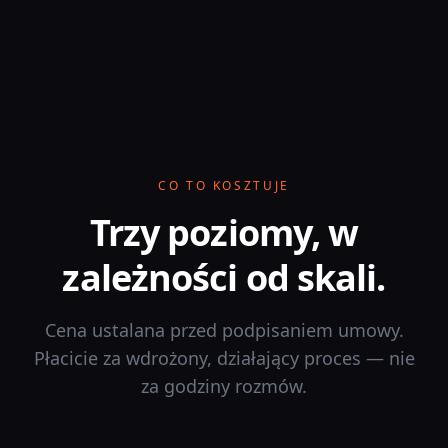
CO TO KOSZTUJE
Trzy poziomy, w
zależności od skali.
Cena ustalana przed podpisaniem umowy.
Płacicie za wdrożony, działający proces — nie
za godziny rozmów.