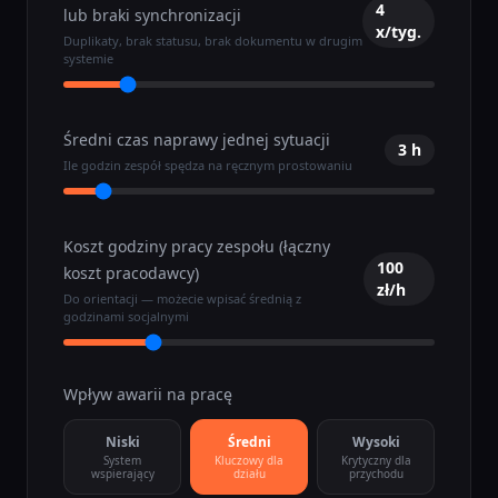
4
lub braki synchronizacji
x/tyg.
Duplikaty, brak statusu, brak dokumentu w drugim
systemie
Średni czas naprawy jednej sytuacji
3
h
Ile godzin zespół spędza na ręcznym prostowaniu
Koszt godziny pracy zespołu (łączny
100
koszt pracodawcy)
zł/h
Do orientacji — możecie wpisać średnią z
godzinami socjalnymi
Wpływ awarii na pracę
Niski
Średni
Wysoki
System
Kluczowy dla
Krytyczny dla
wspierający
działu
przychodu