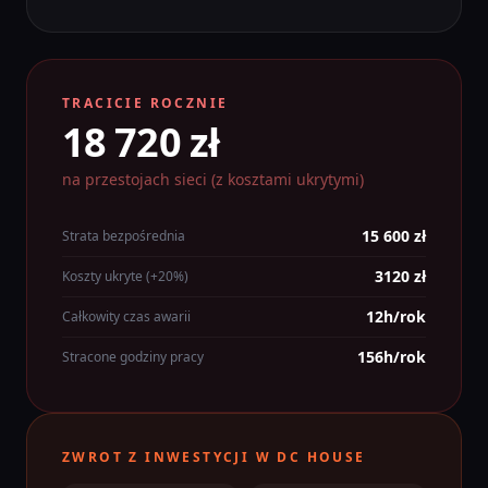
TRACICIE ROCZNIE
18 720 zł
na przestojach sieci (z kosztami ukrytymi)
15 600 zł
Strata bezpośrednia
3120 zł
Koszty ukryte (+20%)
12h/rok
Całkowity czas awarii
156h/rok
Stracone godziny pracy
ZWROT Z INWESTYCJI W DC HOUSE