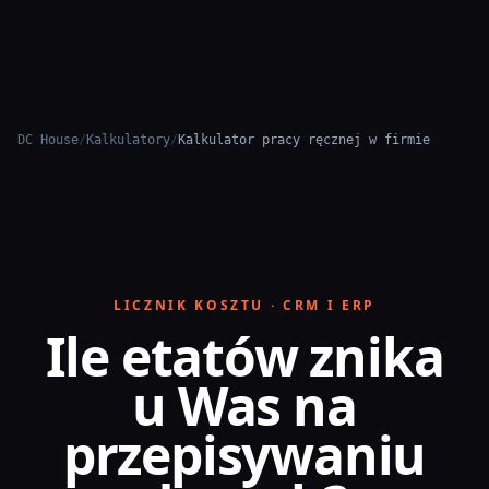
Przejdź do treści
DC House
/
Kalkulatory
/
Kalkulator pracy ręcznej w firmie
LICZNIK KOSZTU · CRM I ERP
Ile etatów znika
u Was na
przepisywaniu