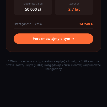
Modernizacja od
Zwrot w
50 000 zł
2.7 lat
34 240 zł
Oszczędność 5-letnia
Porozmawiajmy o tym →
* Wzór: (pracownicy × h_przestoju × wpływ) × koszt_h × 1.20 = roczna
strata. Koszty ukryte (+20%) uwzględniają churn klientów, kary umowne
i nadgodziny.