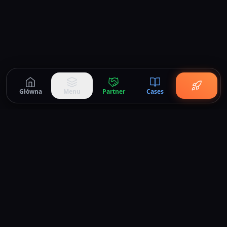
Główna
Menu
Partner
Cases
DC House
.
kontakt@dchouse.pl
+48 71 712 70 17