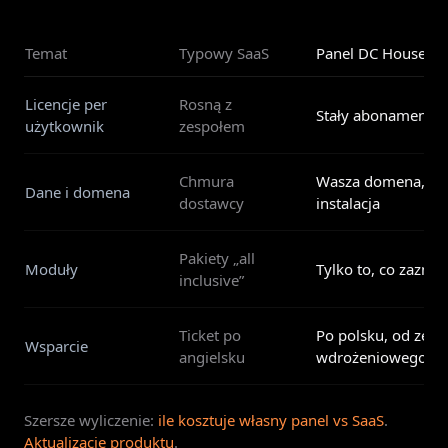
Temat
Typowy SaaS
Panel DC House
Licencje per
Rosną z
Stały abonament z
użytkownik
zespołem
Chmura
Wasza domena, iz
Dane i domena
dostawcy
instalacja
Pakiety „all
Moduły
Tylko to, co zaznac
inclusive”
Ticket po
Po polsku, od zesp
Wsparcie
angielsku
wdrożeniowego
Szersze wyliczenie:
ile kosztuje własny panel vs SaaS
.
Aktualizacje produktu
.