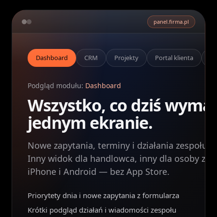
panel.firma.pl
Dashboard
CRM
Projekty
Portal klienta
Ka
Podgląd modułu:
Dashboard
Wszystko, co dziś wyma
jednym ekranie.
Nowe zapytania, terminy i działania zespołu w
Inny widok dla handlowca, inny dla osoby z pro
iPhone i Android — bez App Store.
Priorytety dnia i nowe zapytania z formularza
Krótki podgląd działań i wiadomości zespołu