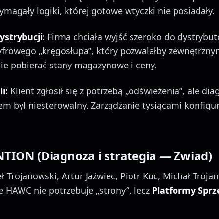
magały logiki, której gotowe wtyczki nie posiadały.
strybucji:
Firma chciała wyjść szeroko do dystrybut
yfrowego „kręgosłupa”, który pozwalałby zewnętrzn
ie pobierać stany magazynowe i ceny.
i:
Klient zgłosił się z potrzebą „odświeżenia”, ale di
tem był niesterowalny. Zarządzanie tysiącami konfigur
NTION (Diagnoza i strategia — Zwiad)
 Trojanowski, Artur Jaźwiec, Piotr Kuc, Michał Troja
e HAWC nie potrzebuje „strony”, lecz
Platformy Sprz