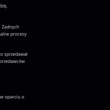
dzę,
. Żadnych
alne procesy
ko sprzedawał
sprzedawców
w oparciu o