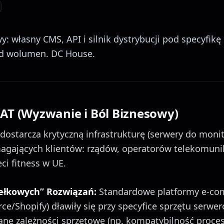
: własny CMS, API i silnik dystrybucji pod specyfi
od wolumen. DC House.
AT (Wyzwanie i Ból Biznesowy)
starcza krytyczną infrastrukturę (serwery do monit
agających klientów: rządów, operatorów telekomuni
ci fitness w UE.
ełkowych” Rozwiązań:
Standardowe platformy e-co
/Shopify) dławiły się przy specyfice sprzętu serwe
ne zależności sprzętowe (np. kompatybilność proces