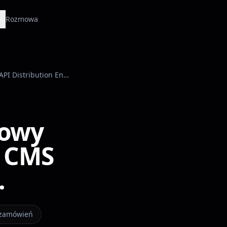
Rozmowa
HAWC-SERVERS: Przemysłowy E-commerce B2B. Custom CMS & API Distribution Engine.
łowy
 CMS
.
w zamówień