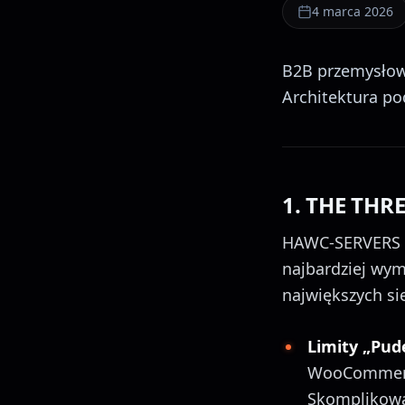
4 marca 2026
B2B przemysłowy
Architektura p
1. THE THRE
HAWC-SERVERS do
najbardziej wym
największych sie
Limity „Pud
WooCommerce
Skomplikowa