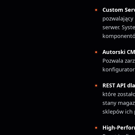
Custom Serv
pozwalający
serwer. Sys
komponentów 
Autorski C
Pozwala zar
konfigurator
REST API dla
które zosta
stany magaz
sklepów ich 
High-Perfor