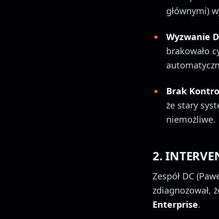
głównymi) wy
Wyzwanie Dy
brakowało c
automatyczn
Brak Kontrol
że stary sys
niemożliwe.
2. INTERVE
Zespół DC (Paweł
zdiagnozował, ż
Enterprise
.