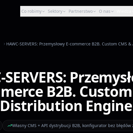
Co robimy
Sektory
Partnerstwo
O nas
Wiedza
SERVERS: Przemys
merce B2B. Custom
 Distribution Engine
Własny CMS + API dystrybucji B2B, konfigurator bez błędó