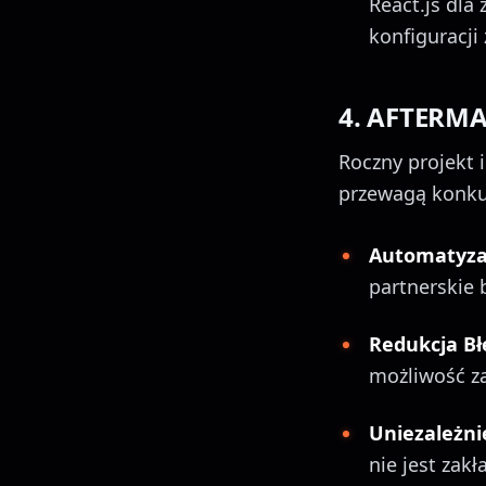
React.js dla
konfiguracji
4. AFTERMA
Roczny projekt i
przewagą konk
Automatyza
partnerskie 
Redukcja B
możliwość za
Uniezależni
nie jest zak