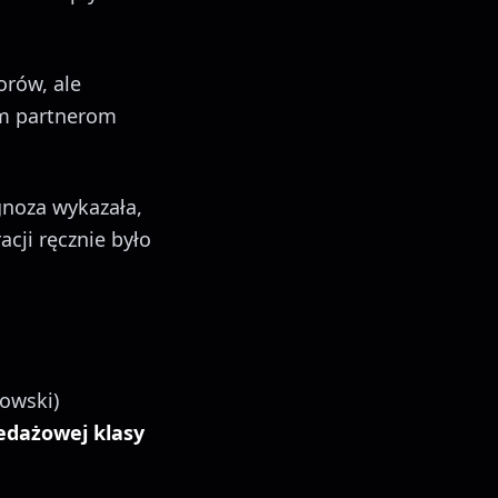
orów, ale
ym partnerom
agnoza wykazała,
acji ręcznie było
nowski)
edażowej klasy