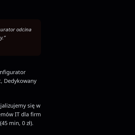
gurator odcina
y.”
figurator
nt, Dedykowany
alizujemy się w
emów IT dla firm
(45 min, 0 zł).