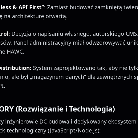
ess & API First”
: Zamiast budować zamkniętą twier
 na architekturę otwartą.
rol:
Decyzja o napisaniu własnego, autorskiego CMS
ów. Panel administracyjny miał odwzorowywać unik
jne HAWC.
istribution:
System zaprojektowano tak, aby nie tyl
nio, ale był „magazynem danych” dla zewnętrznych 
I.
ORY (Rozwiązanie i Technologia)
ęcy inżynierowie DC budowali dedykowany ekosystem 
k technologiczny (JavaScript/Node.js):