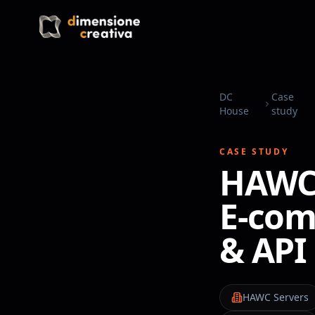
Przejdź do treści
DC
Case
House
study
CASE STUDY
HAWC-
E-com
& API
HAWC Servers