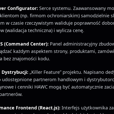
er Configurator:
Serce systemu. Zaawansowany mod
 klientom (np. firmom ochroniarskim) samodzielnie 
tem w czasie rzeczywistym waliduje poprawność dobo
(walidacja techniczna) i wylicza cenę.
MS (Command Center):
Panel administracyjny zbudow
ządzać każdym aspektem strony, produktami, zamówie
a bez znajomości kodu.
 Dystrybucji:
„Killer Feature” projektu. Napisano de
ło udostępnione partnerom handlowym i dystrybutor
ynowe i cenniki HAWC mogą być automatycznie zaci
partnerów.
mance Frontend (React.js):
Interfejs użytkownika z