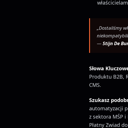
właścicielam
„Dostaliśmy wł
niekompatybiln
—
Stijn De B
Słowa Kluczowe
Produktu B2B, R
CMS.
Szukasz podob
automatyzacji p
z sektora MŚP i
Płatny Zwiad dop