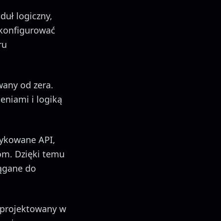
uł logiczny,
skonfigurować
ru
any od zera.
niami i logiką
dykowane API,
om. Dzięki temu
ągane do
aprojektowany w