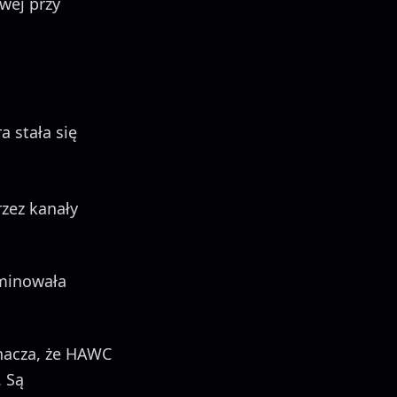
wej przy
a stała się
zez kanały
iminowała
nacza, że HAWC
. Są