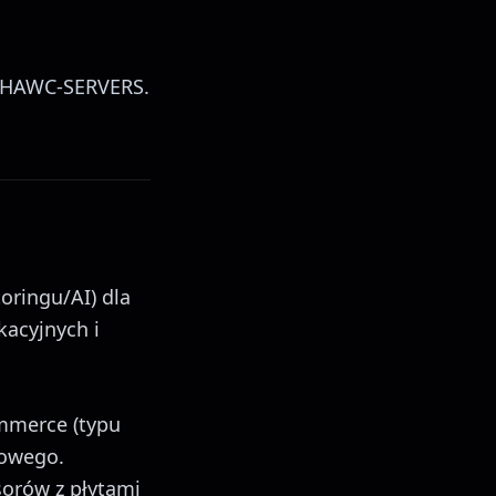
kę HAWC-SERVERS.
oringu/AI) dla
kacyjnych i
mmerce (typu
rowego.
orów z płytami