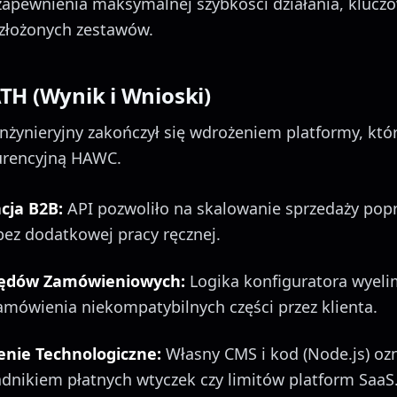
 zapewnienia maksymalnej szybkości działania, kluczo
 złożonych zestawów.
TH (Wynik i Wnioski)
nżynieryjny zakończył się wdrożeniem platformy, któr
urencyjną HAWC.
cja B2B:
API pozwoliło na skalowanie sprzedaży popr
bez dodatkowej pracy ręcznej.
łędów Zamówieniowych:
Logika konfiguratora wyel
mówienia niekompatybilnych części przez klienta.
enie Technologiczne:
Własny CMS i kod (Node.js) oz
ładnikiem płatnych wtyczek czy limitów platform SaaS