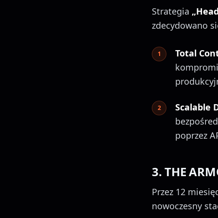
Strategia
„Headl
zdecydowano się
Total Cont
kompromis
produkcy
Scalable D
bezpośred
poprzez AP
3. THE ARM
Przez 12 miesi
nowoczesny stac