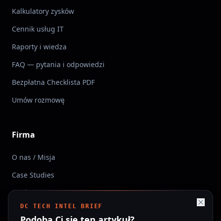
Kalkulatory zysków
Cennik usług IT
Raporty i wiedza
FAQ — pytania i odpowiedzi
Bezpłatna Checklista PDF
Umów rozmowę
Firma
O nas / Misja
Case Studies
Umów rozmowę
DC TECH INTEL BRIEF
Dimensione Creativa Sp. z o.o.
Podoba Ci się ten artykuł?
ul. Orzechowa 2a, Marcinkowice